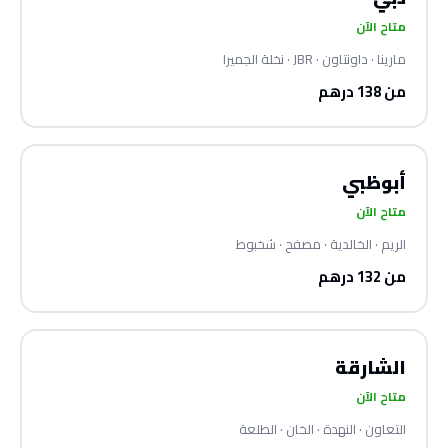
متاح الآن
مارينا · داونتاون · JBR · نخلة الجميرا
من 138 درهم
أبوظبي
متاح الآن
الريم · الخالدية · مصفح · شخبوط
من 132 درهم
الشارقة
متاح الآن
التعاون · النهدة · الخان · الطلعة