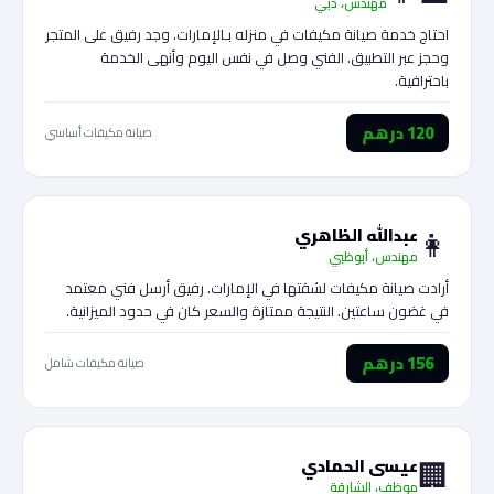
مهندس، دبي
احتاج خدمة صيانة مكيفات في منزله بـالإمارات. وجد رفيق على المتجر
وحجز عبر التطبيق. الفني وصل في نفس اليوم وأنهى الخدمة
باحترافية.
120 درهم
صيانة مكيفات أساسي
👩
عبدالله الظاهري
مهندس، أبوظبي
أرادت صيانة مكيفات لشقتها في الإمارات. رفيق أرسل فني معتمد
في غضون ساعتين. النتيجة ممتازة والسعر كان في حدود الميزانية.
156 درهم
صيانة مكيفات شامل
🏢
عيسى الحمادي
موظف، الشارقة