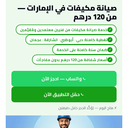
صيانة مكيفات في الإمارات —
من 120 درهم
خدمة صيانة مكيفات من فنيين معتمدين ومُقيَّمين
✓
تغطية كاملة: دبي · أبوظبي · الشارقة · عجمان
✓
ضمان سنة كاملة على الخدمة
✓
أسعار شفافة من 120 درهم بدون مفاجآت
✓
واتساب — احجز الآن
حمّل التطبيق الآن
⚡ متاح اليوم — يُؤكَّد الحجز خلال دقيقتين