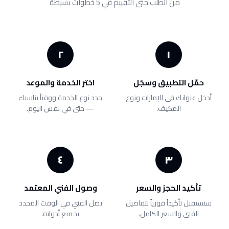
من الطلب حتى التقييم في 5 خطوات بسيطة
٢
١
حمّل التطبيق وسجّل
اختر الخدمة والموعد
أدخل عنوانك في الإمارات ونوع
حدد نوع الخدمة ووقتاً يناسبك
المكيف.
— حتى في نفس اليوم.
٤
٣
تأكيد الحجز والسعر
وصول الفني المعتمد
ستستقبل تأكيداً فورياً بتفاصيل
يصل الفني في الوقت المحدد
الفني والسعر الكامل.
بجميع أدواته.