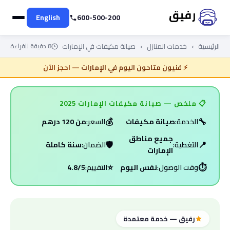
English
600-500-200
صيانة مكيفات في الإمارات — رف
الرئيسية
›
خدمات المنازل
›
صيانة مكيفات في الإمارات
8 دقيقة للقراءة
⚡
فنيون متاحون اليوم في الإمارات
— احجز الآن
📋 ملخص — صيانة مكيفات الإمارات 2025
💰
🔧
الخدمة:
صيانة مكيفات
السعر:
من 120 درهم
جميع مناطق
🛡️
📍
التغطية:
الضمان:
سنة كاملة
الإمارات
⭐
⏱️
وقت الوصول:
نفس اليوم
التقييم:
4.8/5
رفيق — خدمة معتمدة