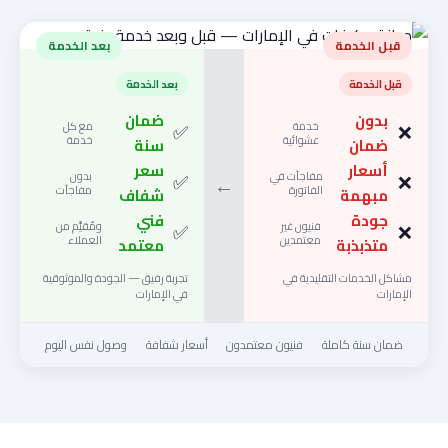
قبل الخدمة
بعد الخدمة
قبل الخدمة
بعد الخدمة
بدون
ضمان
❌
خدمة
✅
مع كل
عشوائية
خدمة
ضمان
سنة
أسعار
سعر
❌
مفاجآت في
✅
بدون
←
الفاتورة
مفاجآت
مبهمة
شفاف
جودة
فني
❌
فنيون غير
✅
ومُقيَّم من
معتمدين
العملاء
متذبذبة
معتمد
مشاكل الخدمات التقليدية في
تجربة رفيق — الجودة والموثوقية
الإمارات
في الإمارات
ضمان سنة كاملة
فنيون معتمدون
أسعار شفافة
وصول نفس اليوم