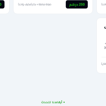
250 درهم
40
حد)
صيانة شاملة + بخار (مكيف واحد)
15 × 2 مكيف = 300
فان)
أرقامنا تتحدث