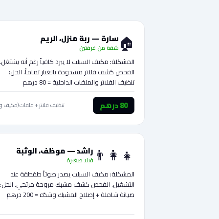
🏠
سارة — ربة منزل، الريم
شقة من غرفتين
المشكلة: مكيف السبلت لا يبرد كافياً رغم أنه يشتغل.
الفحص كشف فلاتر مسدودة بالغبار تماماً. الحل:
تنظيف الفلاتر والملفات الداخلية = 80 درهم
80 درهم
تنظيف فلاتر + ملفات (مكيف وا
👨‍👩‍👧
راشد — موظف، الوثبة
فيلا صغيرة
المشكلة: مكيف السبلت يصدر صوتاً طقطقة عند
التشغيل. الفحص كشف مشبك مروحة مرتخي. الحل:
صيانة شاملة + إصلاح المشبك وشدّه = 200 درهم