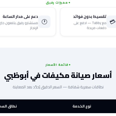
مميزات رفيق
تقسيط بدون فوائد
دعم على مدار الساعة
🕐
💳
مع Tabby — ادفع على
مستشارو رفيق يتابعون حتى
دفعات مريحة
الإنجاز
قائمة الأسعار
أسعار صيانة مكيفات في أبوظبي
نطاقات سعرية شفافة — السعر الدقيق يُحدَّد بعد المعاينة
نوع الخدمة
نطاق السع