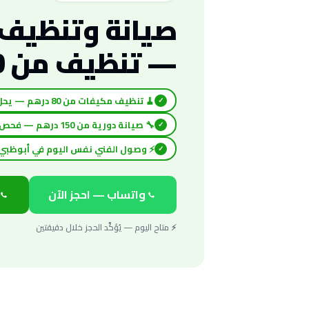
صيانة وتنظيف
— تنظيف من 80 درهم
🧹 تنظيف مكيفات من 80 درهم — يحل ضعف التبريد والروائح
✓
🔧 صيانة دورية من 150 درهم — فحص شامل وضمان 6 أشهر
✓
⚡ وصول الفني نفس اليوم في أبوظبي
✓
واتساب — احجز الآن
⚡ متاح اليوم — يُؤكَّد الحجز خلال دقيقتين