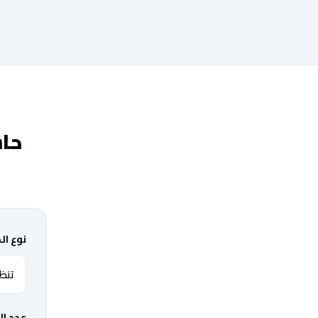
حاس
نوع ال
عدد ال