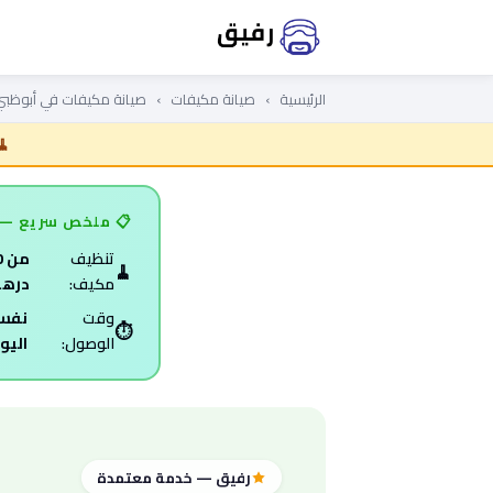
صيانة مكيفات في أبوظبي — رف
الرئيسية
›
صيانة مكيفات
›
صيانة مكيفات في أبوظبي
🧹
📋 ملخص سريع — ت
تنظيف
م
🧹
مكيف:
دره
وقت
نفس
⏱️
الوصول:
اليو
رفيق — خدمة معتمدة