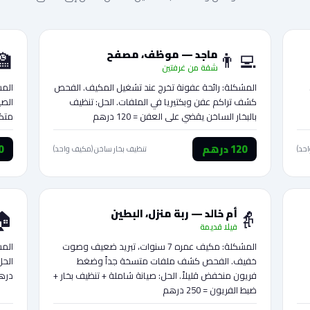
🏫
👨‍💻
ماجد — موظف، مصفح
شقة من غرفتين
المشكلة: رائحة عفونة تخرج عند تشغيل المكيف. الفحص
المش
كشف تراكم عفن وبكتيريا في الملفات. الحل: تنظيف
الصي
بالبخار الساخن يقضي على العفن = 120 درهم
متكامل 
120 درهم
50
حد)
تنظيف بخار ساخن (مكيف واحد)
🏠
👵
أم خالد — ربة منزل، البطين
فيلا قديمة
المشكلة: مكيف عمره 7 سنوات، تبريد ضعيف وصوت
المش
خفيف. الفحص كشف ملفات متسخة جداً وضغط
فريون منخفض قليلاً. الحل: صيانة شاملة + تنظيف بخار +
دره
ضبط الفريون = 250 درهم