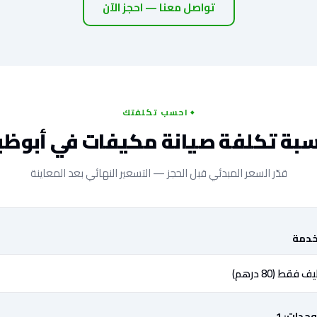
تواصل معنا — احجز الآن
احسب تكلفتك
بة تكلفة صيانة مكيفات في أبوظ
قدّر السعر المبدئي قبل الحجز — التسعير النهائي بعد المعاينة
خدمة
وحدات:
1