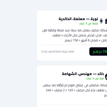
👩‍
نورة — معلمة، الخالدية
شقة من 3 غرف
كلة: مكيف يعمل منذ سنة، تريد صيانة وقائية قبل
ف. الحل: فحص شامل لكل الأجزاء + تنظيف
+ ضمان 6 أشهر = 150 درهم
1 درهم
صيانة دورية كاملة (مكيف واحد)
خالد — مهندس، الشهامة
فيلا من 4 غرف
كلة: مكيفان في غرفتي النوم لم يُنظّفا منذ سنتين.
الحل: تنظيف بخار لكل مكيف = 120 × 2 مكيف = 240
م