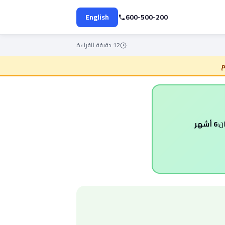
English
600-500-200
12 دقيقة للقراءة
ن:
6 أشهر