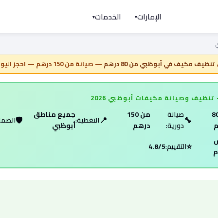
الإمارات
الخدمات
▾
▾
يق
تنظيف مكيف في أبوظبي من 80 درهم
— صيانة من 150 درهم — احجز اليوم
نظيف وصيانة مكيفات أبوظبي 2026
ن 80
صيانة
من 150
جميع مناطق
🛡️
📍
🔧
التغطية:
الضما
م
دورية:
درهم
أبوظبي
⭐
التقييم:
4.8/5
م