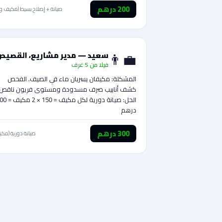
200 درهم
صيانة + إصلاح بسيط (مكيف وا
👨‍💼
سعيد — مدير مشاريع، القصيص
فيلا من 5 غرف
المشكلة: مكيفان يسربان ماء في الصيف. الفحص
كشف أنابيب صرف مسدودة ومستوى فريون ناقص.
الحل: صيانة دورية لكل مكيف = 0
درهم
300 درهم
صيانة دورية (مكي